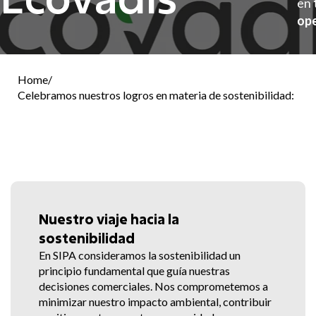
en
ope
Home
/
Celebramos nuestros logros en materia de sostenibilidad:
SIPA recibe el oro de Ecovadis
SIPA
Nuestro viaje hacia la
sostenibilidad
En SIPA consideramos la sostenibilidad un
principio fundamental que guía nuestras
decisiones comerciales. Nos comprometemos a
minimizar nuestro impacto ambiental, contribuir