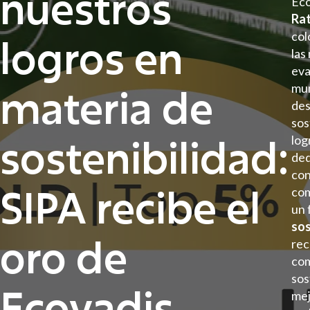
nuestros
Ec
Rat
col
logros en
las
eva
materia de
mun
de
sos
sostenibilidad:
log
ded
con
SIPA recibe el
com
un 
sos
oro de
rec
com
sos
Ecovadis
mej