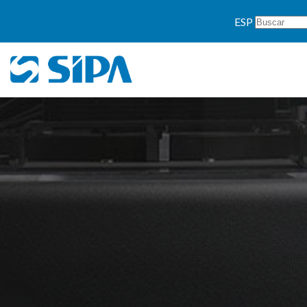
">
ESP