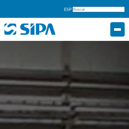
">
ESP