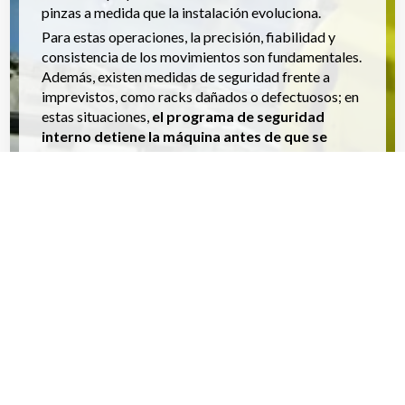
pinzas a medida que la instalación evoluciona.
Para estas operaciones, la precisión, fiabilidad y
consistencia de los movimientos son fundamentales.
Además, existen medidas de seguridad frente a
imprevistos, como racks dañados o defectuosos; en
estas situaciones,
el programa de seguridad
interno detiene la máquina antes de que se
produzcan daños
.
Robby Rack
puede emplearse tanto para líneas de
despaletizado como de paletizado, así como en
ciclos combinados que permiten vaciar y llenar el
rack simultáneamente. Si la aplicación lo requiere,
también se pueden suministrar pinzas
autorregulables para manejar racks especiales o de
diferentes dimensiones.