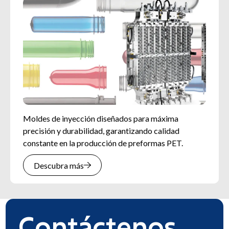
Moldes de inyección diseñados para máxima
Moldes de soplado diseñados para ofrecer precisión
El mantenimiento de moldes SIPA mejora
precisión y durabilidad, garantizando calidad
y durabilidad, asegurando calidad constante y alto
rendimiento y duración, asegurando producción
constante en la producción de preformas PET.
rendimiento en la producción de envases PET.
eficiente y calidad constante en envases PET.
Descubra más
Descubra más
Descubra más
Contáctenos