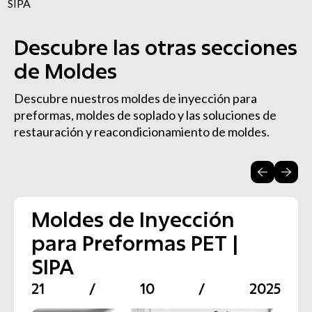
SIPA
Descubre las otras secciones
de Moldes
Descubre nuestros moldes de inyección para
preformas, moldes de soplado y las soluciones de
restauración y reacondicionamiento de moldes.
Moldes de Inyección
Fabricación de Moldes
Mantenimiento y
para Preformas PET |
de Soplado para PET |
Conversión de Moldes
SIPA
SIPA
PET | SIPA
21
23
19
/
/
/
10
10
11
/
/
/
2025
2025
2025