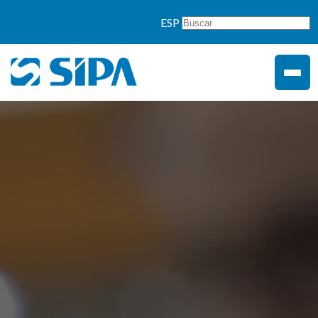
">
ESP